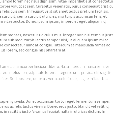
uismod lorem nec risus dignissim, vitae imperdiet elit consectetur
orper volutpat sem. Curabitur venenatis, purus consequat tristiq
lis quis sem. In feugiat velit sit amet lectus pretium facilisis.
scipit, sem a suscipit ultricies, nisi turpis accumsan felis, et
uam vitae auctor. Donec ipsum ipsum, imperdiet eget aliquam id,
ient montes, nascetur ridiculus mus. Integer non nisi tempus just
um euismod, turpis lectus tempor nisi, ut aliquam ipsum mi ac
suere consectetur nunc at congue. Interdum et malesuada fames ac
lus lorem, sed congue nisl pharetra at.
t amet, ullamcorper tincidunt libero. Nulla interdum massa sem, vel
reet metus non, vulputate lorem. Integer id urna gravida elit sagittis
trices. Sed posuere, dolor a viverra scelerisque, augue mi faucibus
t sapien gravida. Donec accumsan tortor eget fermentum semper.
s ac felis luctus viverra. Donec eros justo, blandit vel velit id,
in sagittis justo. Vivamus feugiat nulla in ultrices dictum. In