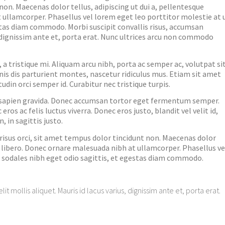
 non. Maecenas dolor tellus, adipiscing ut dui a, pellentesque
 ullamcorper. Phasellus vel lorem eget leo porttitor molestie at 
stas diam commodo. Morbi suscipit convallis risus, accumsan
s, dignissim ante et, porta erat. Nunc ultrices arcu non commodo
a tristique mi. Aliquam arcu nibh, porta ac semper ac, volutpat si
s dis parturient montes, nascetur ridiculus mus. Etiam sit amet
tudin orci semper id. Curabitur nec tristique turpis.
t sapien gravida. Donec accumsan tortor eget fermentum semper.
s ac felis luctus viverra. Donec eros justo, blandit vel velit id,
 in sagittis justo.
t risus orci, sit amet tempus dolor tincidunt non. Maecenas dolor
m libero. Donec ornare malesuada nibh at ullamcorper. Phasellus ve
e sodales nibh eget odio sagittis, et egestas diam commodo.
it mollis aliquet. Mauris id lacus varius, dignissim ante et, porta erat.