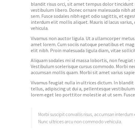
blandit risus orci, sit amet tempus dolor tincidunt
vestibulum libero. Donec ornare malesuada nibh at
sem. Fusce sodales nibh eget odio sagittis, et ege
interdum elit mollis aliquet. Mauris id lacus variu
vehicula.
Vivamus non auctor ligula. Ut a ullamcorper metus, 
amet lorem. Cum sociis natoque penatibus et magni
elit nibh. Proin malesuada ligula diam, vitae sollici
Aliquam sodales mi id massa lobortis, non feugia
Vestibulum scelerisque cursus commodo. Morbi nec ero
accumsan mollis quam. Morbi sit amet varius sapien,
Vivamus feugiat nulla in ultrices dictum. In blandi
tellus, adipiscing ut dui a, pellentesque vestibulu
lorem eget leo porttitor molestie at ut sem. Fusc
Morbi suscipit convallis risus, accumsan interdum el
Nunc ultrices arcu non commodo vehicula.