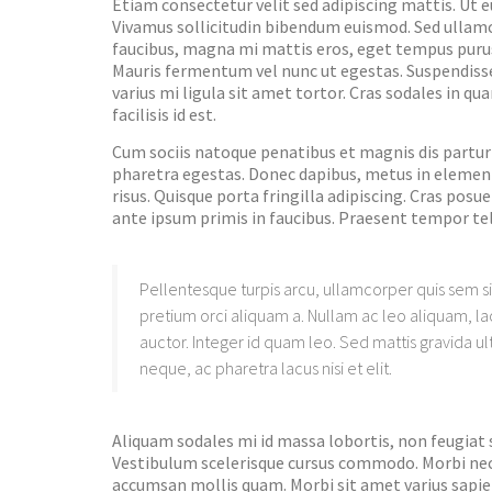
Etiam consectetur velit sed adipiscing mattis. Ut e
Vivamus sollicitudin bibendum euismod. Sed ullamc
faucibus, magna mi mattis eros, eget tempus purus fe
Mauris fermentum vel nunc ut egestas. Suspendisse su
varius mi ligula sit amet tortor. Cras sodales in q
facilisis id est.
Cum sociis natoque penatibus et magnis dis partur
pharetra egestas. Donec dapibus, metus in element
risus. Quisque porta fringilla adipiscing. Cras po
ante ipsum primis in faucibus. Praesent tempor tel
Pellentesque turpis arcu, ullamcorper quis sem si
pretium orci aliquam a. Nullam ac leo aliquam, lao
auctor. Integer id quam leo. Sed mattis gravida ul
neque, ac pharetra lacus nisi et elit.
Aliquam sodales mi id massa lobortis, non feugia
Vestibulum scelerisque cursus commodo. Morbi nec ero
accumsan mollis quam. Morbi sit amet varius sapien, 